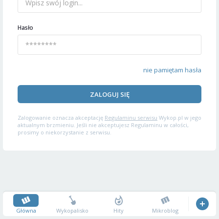
Hasło
nie pamiętam hasła
ZALOGUJ SIĘ
Zalogowanie oznacza akceptację
Regulaminu serwisu
Wykop.pl w jego
aktualnym brzmieniu. Jeśli nie akceptujesz Regulaminu w całości,
prosimy o niekorzystanie z serwisu.
Główna
Wykopalisko
Hity
Mikroblog