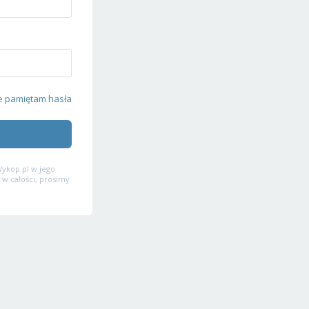
e pamiętam hasła
ykop.pl w jego
 w całości, prosimy