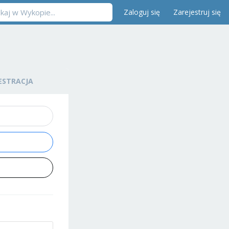
Zaloguj się
Zarejestruj się
ESTRACJA