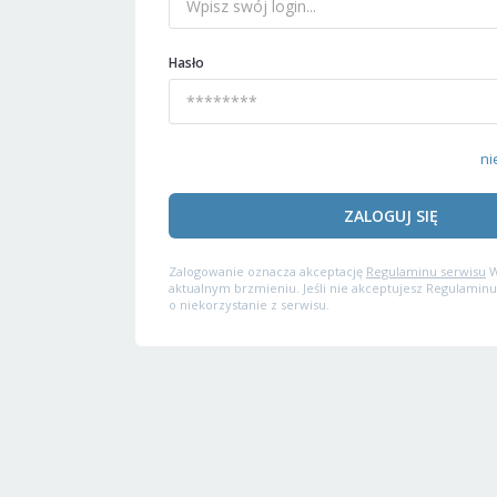
Hasło
ni
ZALOGUJ SIĘ
Zalogowanie oznacza akceptację
Regulaminu serwisu
W
aktualnym brzmieniu. Jeśli nie akceptujesz Regulaminu
o niekorzystanie z serwisu.