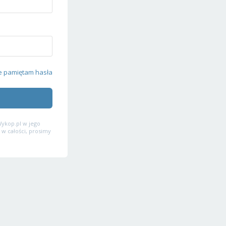
e pamiętam hasła
ykop.pl w jego
 w całości, prosimy