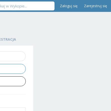
Zaloguj się
Zarejestruj się
ESTRACJA