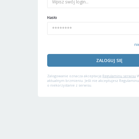
Hasło
ni
ZALOGUJ SIĘ
Zalogowanie oznacza akceptację
Regulaminu serwisu
W
aktualnym brzmieniu. Jeśli nie akceptujesz Regulaminu
o niekorzystanie z serwisu.