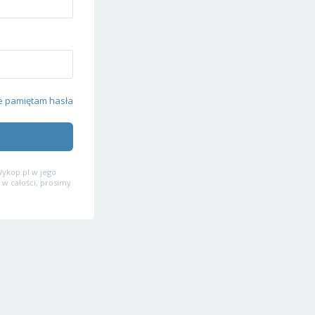
e pamiętam hasła
ykop.pl w jego
 w całości, prosimy