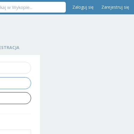
Zaloguj się
Zarejestruj się
ESTRACJA