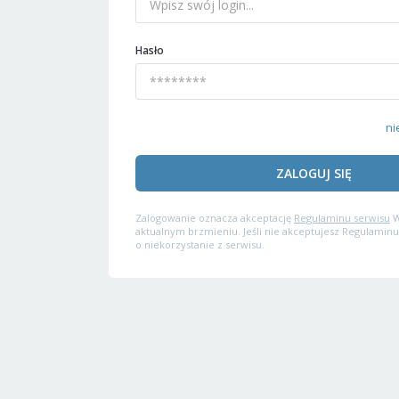
Hasło
ni
ZALOGUJ SIĘ
Zalogowanie oznacza akceptację
Regulaminu serwisu
W
aktualnym brzmieniu. Jeśli nie akceptujesz Regulaminu
o niekorzystanie z serwisu.