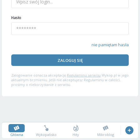
Hasło
nie pamiętam hasła
ZALOGUJ SIĘ
Zalogowanie oznacza akceptację
Regulaminu serwisu
Wykop.pl w jego
aktualnym brzmieniu. Jeśli nie akceptujesz Regulaminu w całości,
prosimy o niekorzystanie z serwisu.
Główna
Wykopalisko
Hity
Mikroblog