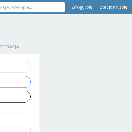
Zaloguj się
Zarejestruj się
ESTRACJA