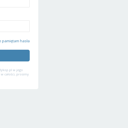
e pamiętam hasła
ykop.pl w jego
 w całości, prosimy