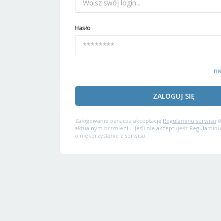
Hasło
ni
ZALOGUJ SIĘ
Zalogowanie oznacza akceptację
Regulaminu serwisu
W
aktualnym brzmieniu. Jeśli nie akceptujesz Regulaminu
o niekorzystanie z serwisu.