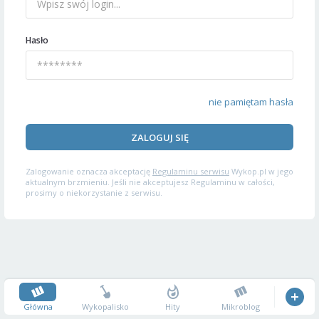
Hasło
nie pamiętam hasła
ZALOGUJ SIĘ
Zalogowanie oznacza akceptację
Regulaminu serwisu
Wykop.pl w jego
aktualnym brzmieniu. Jeśli nie akceptujesz Regulaminu w całości,
prosimy o niekorzystanie z serwisu.
Główna
Wykopalisko
Hity
Mikroblog