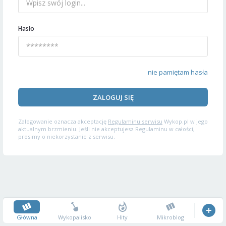
Hasło
nie pamiętam hasła
ZALOGUJ SIĘ
Zalogowanie oznacza akceptację
Regulaminu serwisu
Wykop.pl w jego
aktualnym brzmieniu. Jeśli nie akceptujesz Regulaminu w całości,
prosimy o niekorzystanie z serwisu.
Główna
Wykopalisko
Hity
Mikroblog