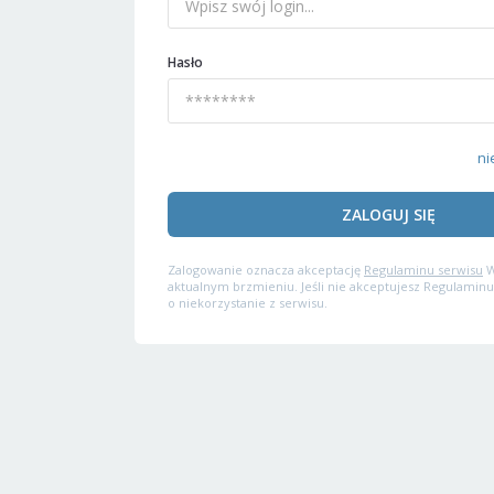
Hasło
ni
ZALOGUJ SIĘ
Zalogowanie oznacza akceptację
Regulaminu serwisu
W
aktualnym brzmieniu. Jeśli nie akceptujesz Regulaminu
o niekorzystanie z serwisu.