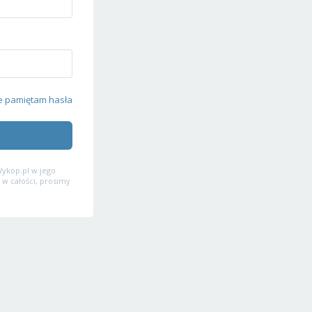
e pamiętam hasła
ykop.pl w jego
 w całości, prosimy