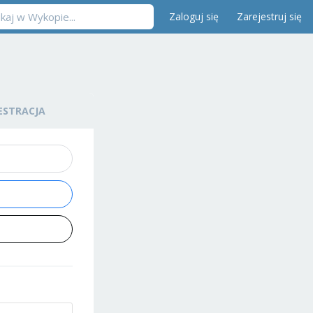
Zaloguj się
Zarejestruj się
ESTRACJA