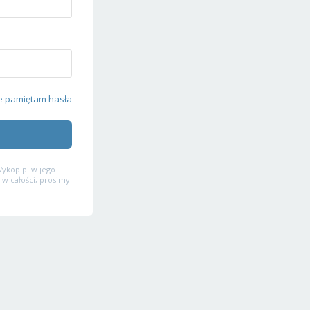
e pamiętam hasła
ykop.pl w jego
 w całości, prosimy