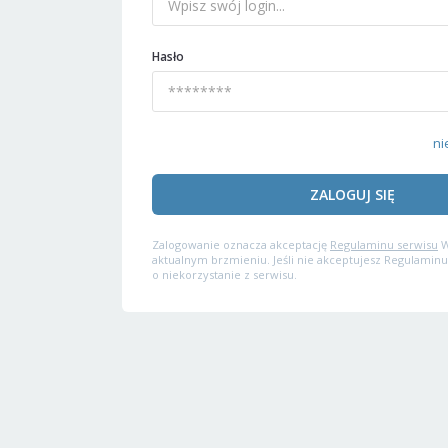
Hasło
ni
ZALOGUJ SIĘ
Zalogowanie oznacza akceptację
Regulaminu serwisu
W
aktualnym brzmieniu. Jeśli nie akceptujesz Regulaminu
o niekorzystanie z serwisu.