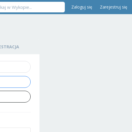
Zaloguj się
Zarejestruj się
ESTRACJA