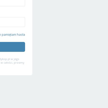
e pamiętam hasła
ykop.pl w jego
 w całości, prosimy