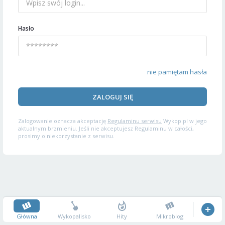
Hasło
nie pamiętam hasła
ZALOGUJ SIĘ
Zalogowanie oznacza akceptację
Regulaminu serwisu
Wykop.pl w jego
aktualnym brzmieniu. Jeśli nie akceptujesz Regulaminu w całości,
prosimy o niekorzystanie z serwisu.
Główna
Wykopalisko
Hity
Mikroblog