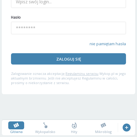
Hasło
nie pamiętam hasła
ZALOGUJ SIĘ
Zalogowanie oznacza akceptację
Regulaminu serwisu
Wykop.pl w jego
aktualnym brzmieniu. Jeśli nie akceptujesz Regulaminu w całości,
prosimy o niekorzystanie z serwisu.
Główna
Wykopalisko
Hity
Mikroblog