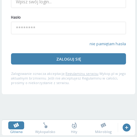
Hasło
nie pamiętam hasła
ZALOGUJ SIĘ
Zalogowanie oznacza akceptację
Regulaminu serwisu
Wykop.pl w jego
aktualnym brzmieniu. Jeśli nie akceptujesz Regulaminu w całości,
prosimy o niekorzystanie z serwisu.
Główna
Wykopalisko
Hity
Mikroblog