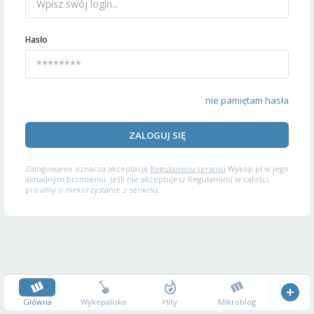
Hasło
nie pamiętam hasła
ZALOGUJ SIĘ
Zalogowanie oznacza akceptację
Regulaminu serwisu
Wykop.pl w jego
aktualnym brzmieniu. Jeśli nie akceptujesz Regulaminu w całości,
prosimy o niekorzystanie z serwisu.
Główna
Wykopalisko
Hity
Mikroblog