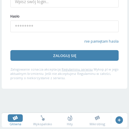
Hasło
nie pamiętam hasła
ZALOGUJ SIĘ
Zalogowanie oznacza akceptację
Regulaminu serwisu
Wykop.pl w jego
aktualnym brzmieniu. Jeśli nie akceptujesz Regulaminu w całości,
prosimy o niekorzystanie z serwisu.
Główna
Wykopalisko
Hity
Mikroblog