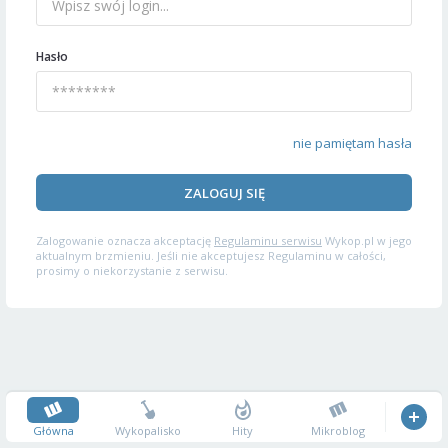
Hasło
nie pamiętam hasła
ZALOGUJ SIĘ
Zalogowanie oznacza akceptację
Regulaminu serwisu
Wykop.pl w jego
aktualnym brzmieniu. Jeśli nie akceptujesz Regulaminu w całości,
prosimy o niekorzystanie z serwisu.
Główna
Wykopalisko
Hity
Mikroblog