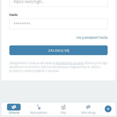
Hasło
nie pamiętam hasła
ZALOGUJ SIĘ
Zalogowanie oznacza akceptację
Regulaminu serwisu
Wykop.pl w jego
aktualnym brzmieniu. Jeśli nie akceptujesz Regulaminu w całości,
prosimy o niekorzystanie z serwisu.
Główna
Wykopalisko
Hity
Mikroblog