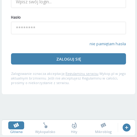
Hasło
nie pamiętam hasła
ZALOGUJ SIĘ
Zalogowanie oznacza akceptację
Regulaminu serwisu
Wykop.pl w jego
aktualnym brzmieniu. Jeśli nie akceptujesz Regulaminu w całości,
prosimy o niekorzystanie z serwisu.
Główna
Wykopalisko
Hity
Mikroblog