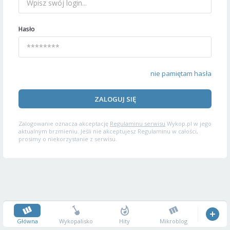
Hasło
nie pamiętam hasła
ZALOGUJ SIĘ
Zalogowanie oznacza akceptację
Regulaminu serwisu
Wykop.pl w jego
aktualnym brzmieniu. Jeśli nie akceptujesz Regulaminu w całości,
prosimy o niekorzystanie z serwisu.
Główna
Wykopalisko
Hity
Mikroblog