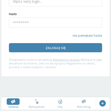
Hasło
nie pamiętam hasła
ZALOGUJ SIĘ
Zalogowanie oznacza akceptację
Regulaminu serwisu
Wykop.pl w jego
aktualnym brzmieniu. Jeśli nie akceptujesz Regulaminu w całości,
prosimy o niekorzystanie z serwisu.
Główna
Wykopalisko
Hity
Mikroblog