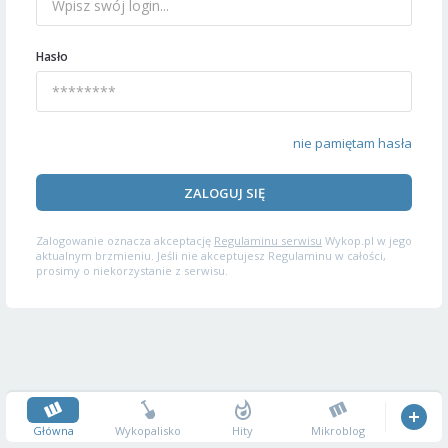
Hasło
nie pamiętam hasła
ZALOGUJ SIĘ
Zalogowanie oznacza akceptację
Regulaminu serwisu
Wykop.pl w jego
aktualnym brzmieniu. Jeśli nie akceptujesz Regulaminu w całości,
prosimy o niekorzystanie z serwisu.
Główna
Wykopalisko
Hity
Mikroblog