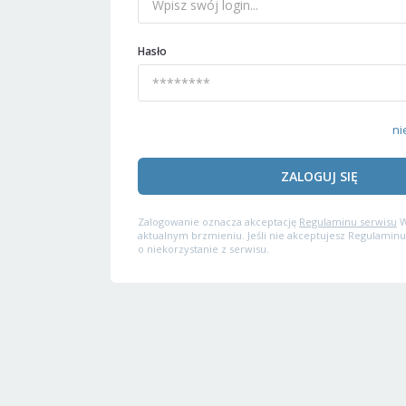
Hasło
ni
ZALOGUJ SIĘ
Zalogowanie oznacza akceptację
Regulaminu serwisu
W
aktualnym brzmieniu. Jeśli nie akceptujesz Regulaminu
o niekorzystanie z serwisu.