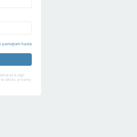
e pamiętam hasła
ykop.pl w jego
 w całości, prosimy