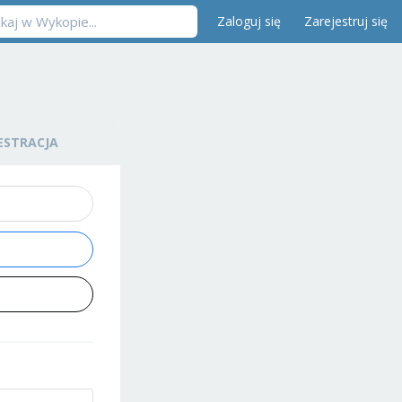
Zaloguj się
Zarejestruj się
ESTRACJA