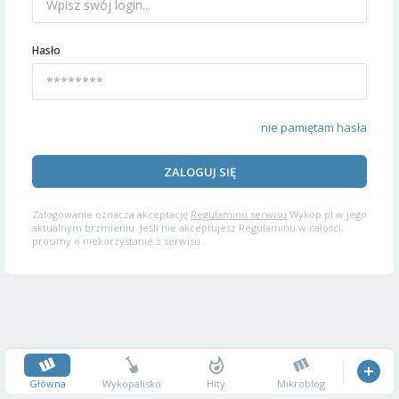
Hasło
nie pamiętam hasła
ZALOGUJ SIĘ
Zalogowanie oznacza akceptację
Regulaminu serwisu
Wykop.pl w jego
aktualnym brzmieniu. Jeśli nie akceptujesz Regulaminu w całości,
prosimy o niekorzystanie z serwisu.
Główna
Wykopalisko
Hity
Mikroblog