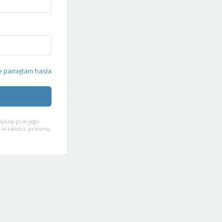
e pamiętam hasła
ykop.pl w jego
 w całości, prosimy