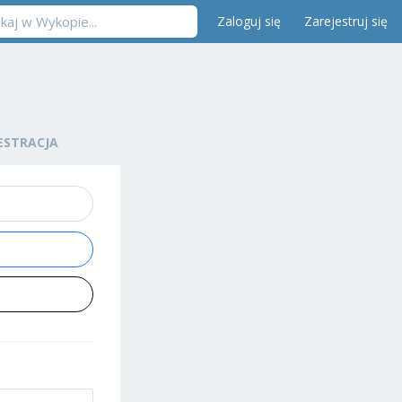
Zaloguj się
Zarejestruj się
ESTRACJA