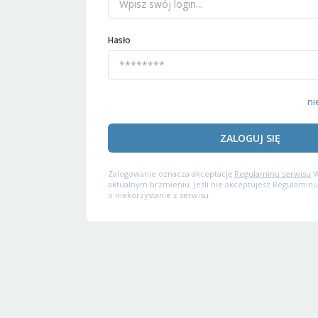
Hasło
ni
ZALOGUJ SIĘ
Zalogowanie oznacza akceptację
Regulaminu serwisu
W
aktualnym brzmieniu. Jeśli nie akceptujesz Regulaminu
o niekorzystanie z serwisu.