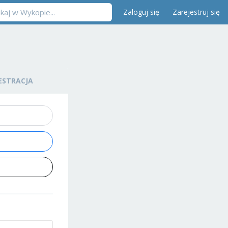
Zaloguj się
Zarejestruj się
ESTRACJA