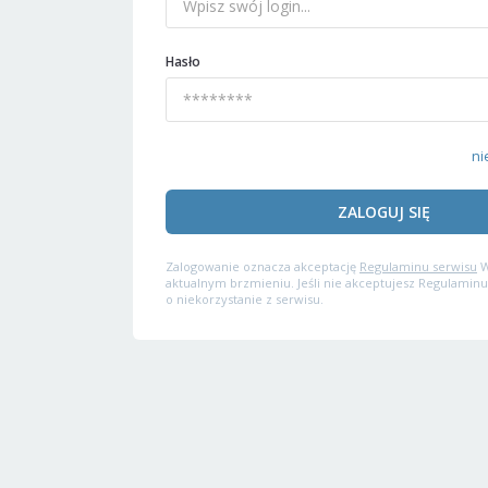
Hasło
ni
ZALOGUJ SIĘ
Zalogowanie oznacza akceptację
Regulaminu serwisu
W
aktualnym brzmieniu. Jeśli nie akceptujesz Regulaminu
o niekorzystanie z serwisu.