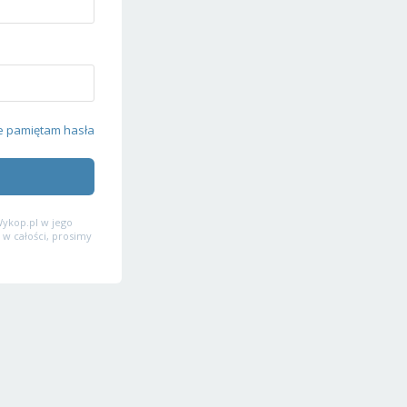
e pamiętam hasła
ykop.pl w jego
 w całości, prosimy