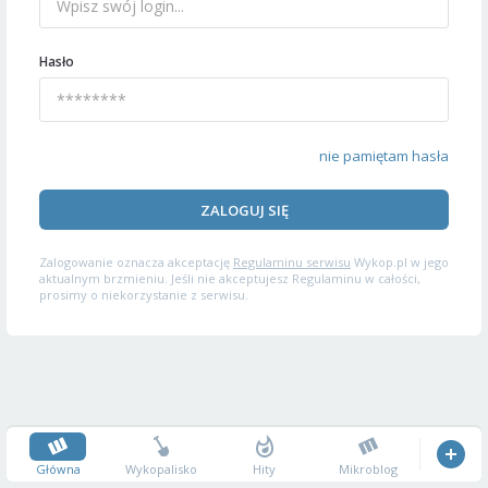
Hasło
nie pamiętam hasła
ZALOGUJ SIĘ
Zalogowanie oznacza akceptację
Regulaminu serwisu
Wykop.pl w jego
aktualnym brzmieniu. Jeśli nie akceptujesz Regulaminu w całości,
prosimy o niekorzystanie z serwisu.
Główna
Wykopalisko
Hity
Mikroblog