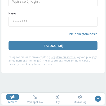
Hasło
nie pamiętam hasła
ZALOGUJ SIĘ
Zalogowanie oznacza akceptację
Regulaminu serwisu
Wykop.pl w jego
aktualnym brzmieniu. Jeśli nie akceptujesz Regulaminu w całości,
prosimy o niekorzystanie z serwisu.
Główna
Wykopalisko
Hity
Mikroblog