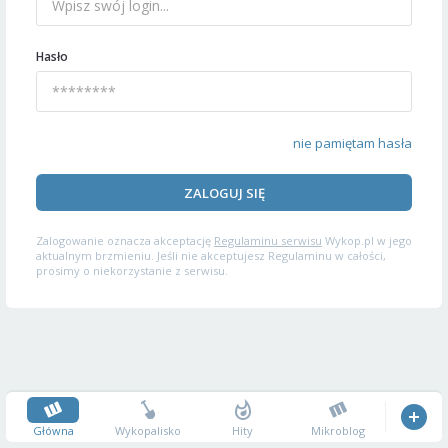
Hasło
nie pamiętam hasła
ZALOGUJ SIĘ
Zalogowanie oznacza akceptację
Regulaminu serwisu
Wykop.pl w jego
aktualnym brzmieniu. Jeśli nie akceptujesz Regulaminu w całości,
prosimy o niekorzystanie z serwisu.
Główna
Wykopalisko
Hity
Mikroblog