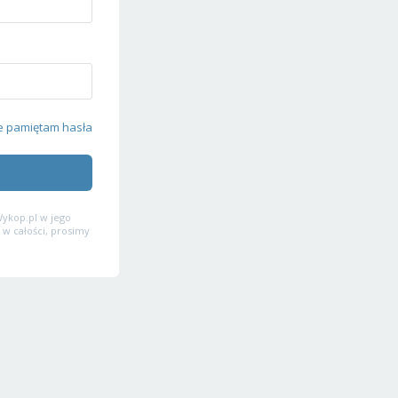
e pamiętam hasła
ykop.pl w jego
 w całości, prosimy