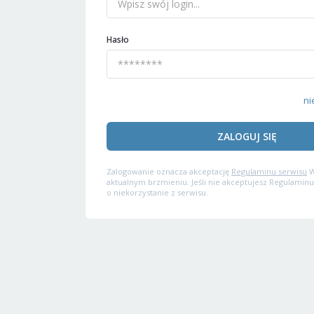
Hasło
ni
ZALOGUJ SIĘ
Zalogowanie oznacza akceptację
Regulaminu serwisu
W
aktualnym brzmieniu. Jeśli nie akceptujesz Regulaminu
o niekorzystanie z serwisu.