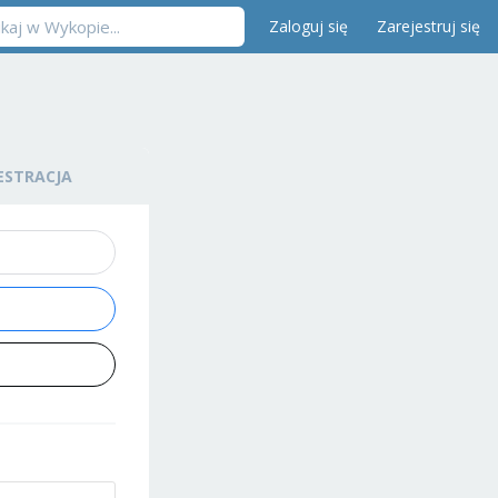
Zaloguj się
Zarejestruj się
ESTRACJA