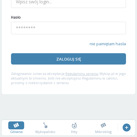
Hasło
nie pamiętam hasła
ZALOGUJ SIĘ
Zalogowanie oznacza akceptację
Regulaminu serwisu
Wykop.pl w jego
aktualnym brzmieniu. Jeśli nie akceptujesz Regulaminu w całości,
prosimy o niekorzystanie z serwisu.
Główna
Wykopalisko
Hity
Mikroblog