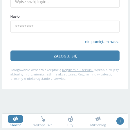
Hasło
nie pamiętam hasła
ZALOGUJ SIĘ
Zalogowanie oznacza akceptację
Regulaminu serwisu
Wykop.pl w jego
aktualnym brzmieniu. Jeśli nie akceptujesz Regulaminu w całości,
prosimy o niekorzystanie z serwisu.
Główna
Wykopalisko
Hity
Mikroblog