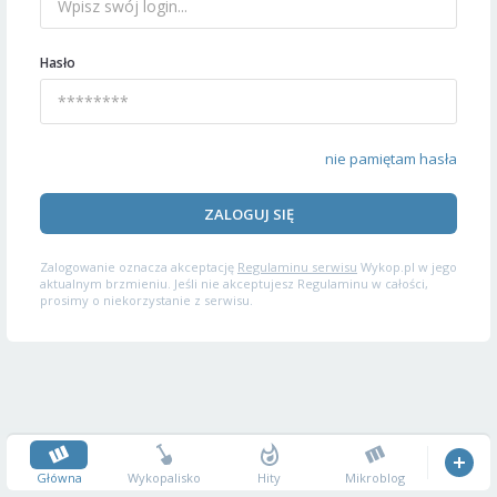
Hasło
nie pamiętam hasła
ZALOGUJ SIĘ
Zalogowanie oznacza akceptację
Regulaminu serwisu
Wykop.pl w jego
aktualnym brzmieniu. Jeśli nie akceptujesz Regulaminu w całości,
prosimy o niekorzystanie z serwisu.
Główna
Wykopalisko
Hity
Mikroblog