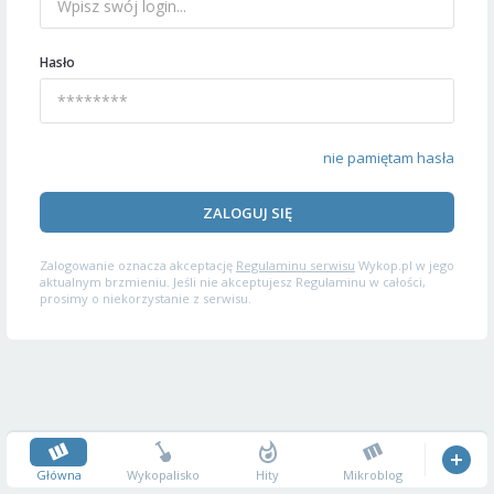
Hasło
nie pamiętam hasła
ZALOGUJ SIĘ
Zalogowanie oznacza akceptację
Regulaminu serwisu
Wykop.pl w jego
aktualnym brzmieniu. Jeśli nie akceptujesz Regulaminu w całości,
prosimy o niekorzystanie z serwisu.
Główna
Wykopalisko
Hity
Mikroblog