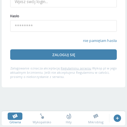
Hasło
nie pamiętam hasła
ZALOGUJ SIĘ
Zalogowanie oznacza akceptację
Regulaminu serwisu
Wykop.pl w jego
aktualnym brzmieniu. Jeśli nie akceptujesz Regulaminu w całości,
prosimy o niekorzystanie z serwisu.
Główna
Wykopalisko
Hity
Mikroblog