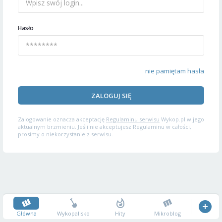
Hasło
nie pamiętam hasła
ZALOGUJ SIĘ
Zalogowanie oznacza akceptację
Regulaminu serwisu
Wykop.pl w jego
aktualnym brzmieniu. Jeśli nie akceptujesz Regulaminu w całości,
prosimy o niekorzystanie z serwisu.
Główna
Wykopalisko
Hity
Mikroblog