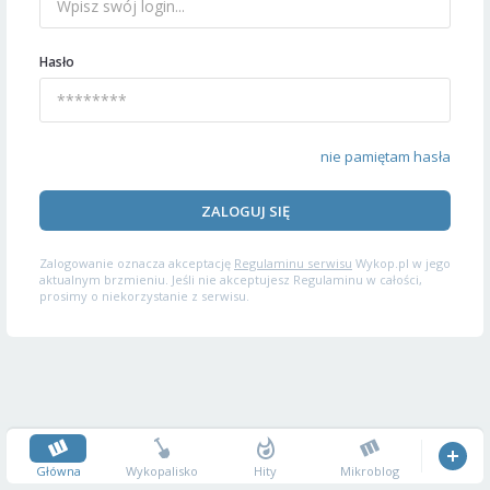
Hasło
nie pamiętam hasła
ZALOGUJ SIĘ
Zalogowanie oznacza akceptację
Regulaminu serwisu
Wykop.pl w jego
aktualnym brzmieniu. Jeśli nie akceptujesz Regulaminu w całości,
prosimy o niekorzystanie z serwisu.
Główna
Wykopalisko
Hity
Mikroblog