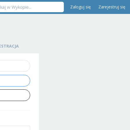
Zaloguj się
Zarejestruj się
ESTRACJA