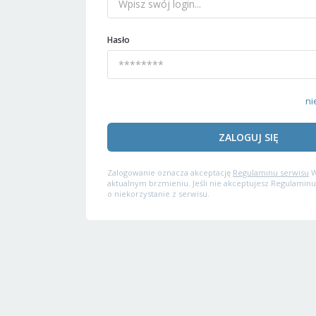
Hasło
ni
ZALOGUJ SIĘ
Zalogowanie oznacza akceptację
Regulaminu serwisu
W
aktualnym brzmieniu. Jeśli nie akceptujesz Regulaminu
o niekorzystanie z serwisu.