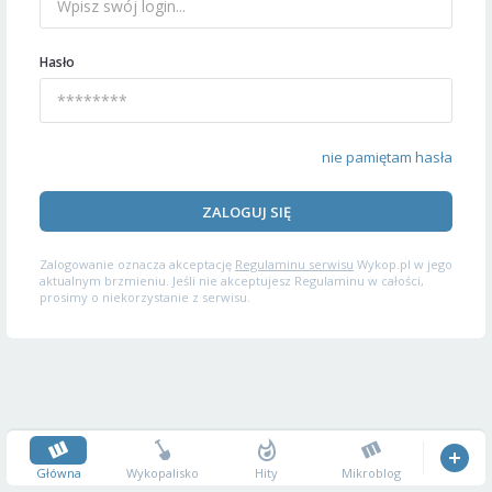
Hasło
nie pamiętam hasła
ZALOGUJ SIĘ
Zalogowanie oznacza akceptację
Regulaminu serwisu
Wykop.pl w jego
aktualnym brzmieniu. Jeśli nie akceptujesz Regulaminu w całości,
prosimy o niekorzystanie z serwisu.
Główna
Wykopalisko
Hity
Mikroblog