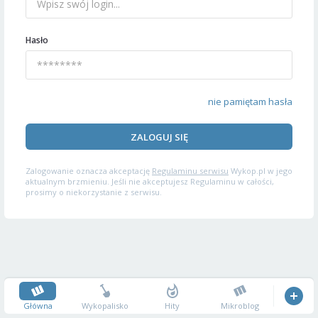
Hasło
nie pamiętam hasła
ZALOGUJ SIĘ
Zalogowanie oznacza akceptację
Regulaminu serwisu
Wykop.pl w jego
aktualnym brzmieniu. Jeśli nie akceptujesz Regulaminu w całości,
prosimy o niekorzystanie z serwisu.
Główna
Wykopalisko
Hity
Mikroblog