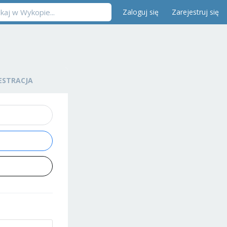
Zaloguj się
Zarejestruj się
ESTRACJA