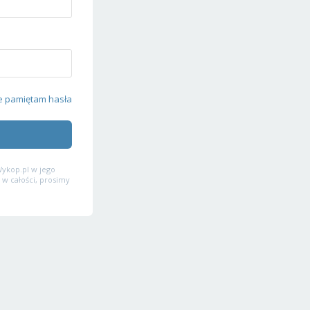
e pamiętam hasła
ykop.pl w jego
 w całości, prosimy