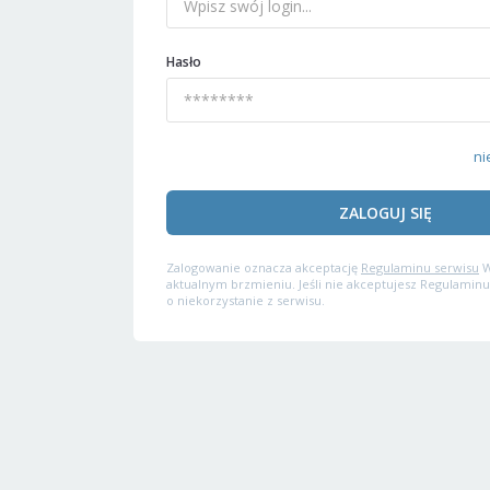
Hasło
ni
ZALOGUJ SIĘ
Zalogowanie oznacza akceptację
Regulaminu serwisu
W
aktualnym brzmieniu. Jeśli nie akceptujesz Regulaminu
o niekorzystanie z serwisu.