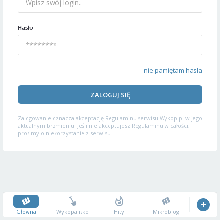
Hasło
nie pamiętam hasła
ZALOGUJ SIĘ
Zalogowanie oznacza akceptację
Regulaminu serwisu
Wykop.pl w jego
aktualnym brzmieniu. Jeśli nie akceptujesz Regulaminu w całości,
prosimy o niekorzystanie z serwisu.
Główna
Wykopalisko
Hity
Mikroblog