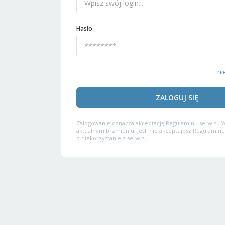
Hasło
ni
ZALOGUJ SIĘ
Zalogowanie oznacza akceptację
Regulaminu serwisu
W
aktualnym brzmieniu. Jeśli nie akceptujesz Regulaminu
o niekorzystanie z serwisu.