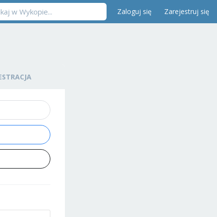
Zaloguj się
Zarejestruj się
ESTRACJA