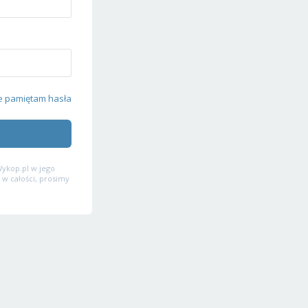
e pamiętam hasła
ykop.pl w jego
 w całości, prosimy