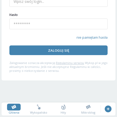
Hasło
nie pamiętam hasła
ZALOGUJ SIĘ
Zalogowanie oznacza akceptację
Regulaminu serwisu
Wykop.pl w jego
aktualnym brzmieniu. Jeśli nie akceptujesz Regulaminu w całości,
prosimy o niekorzystanie z serwisu.
Główna
Wykopalisko
Hity
Mikroblog