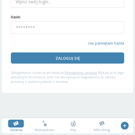
Hasło
nie pamiętam hasła
ZALOGUJ SIĘ
Zalogowanie oznacza akceptację
Regulaminu serwisu
Wykop.pl w jego
aktualnym brzmieniu. Jeśli nie akceptujesz Regulaminu w całości,
prosimy o niekorzystanie z serwisu.
Główna
Wykopalisko
Hity
Mikroblog