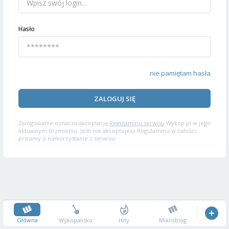
Hasło
nie pamiętam hasła
ZALOGUJ SIĘ
Zalogowanie oznacza akceptację
Regulaminu serwisu
Wykop.pl w jego
aktualnym brzmieniu. Jeśli nie akceptujesz Regulaminu w całości,
prosimy o niekorzystanie z serwisu.
Główna
Wykopalisko
Hity
Mikroblog