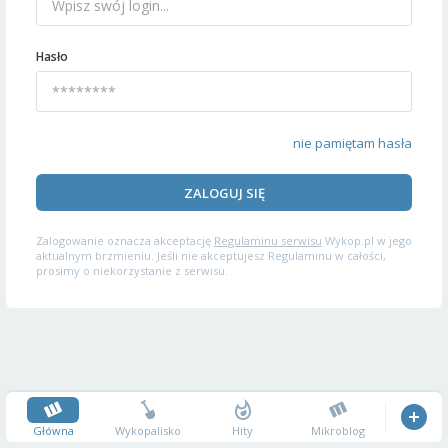
Hasło
nie pamiętam hasła
ZALOGUJ SIĘ
Zalogowanie oznacza akceptację
Regulaminu serwisu
Wykop.pl w jego
aktualnym brzmieniu. Jeśli nie akceptujesz Regulaminu w całości,
prosimy o niekorzystanie z serwisu.
Główna
Wykopalisko
Hity
Mikroblog