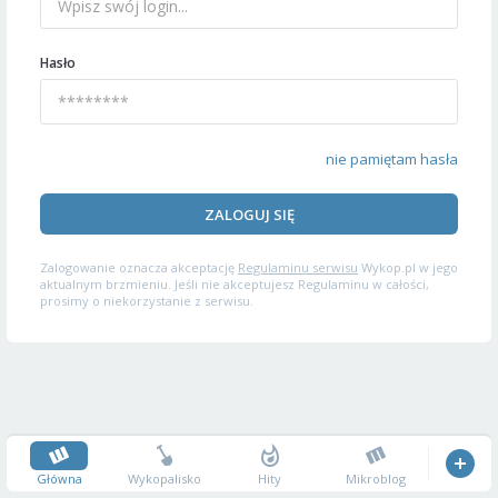
Hasło
nie pamiętam hasła
ZALOGUJ SIĘ
Zalogowanie oznacza akceptację
Regulaminu serwisu
Wykop.pl w jego
aktualnym brzmieniu. Jeśli nie akceptujesz Regulaminu w całości,
prosimy o niekorzystanie z serwisu.
Główna
Wykopalisko
Hity
Mikroblog