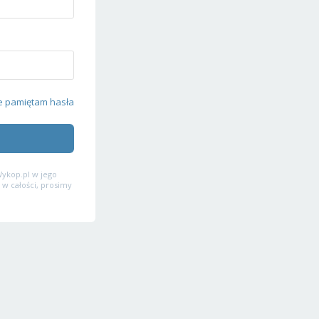
e pamiętam hasła
ykop.pl w jego
 w całości, prosimy