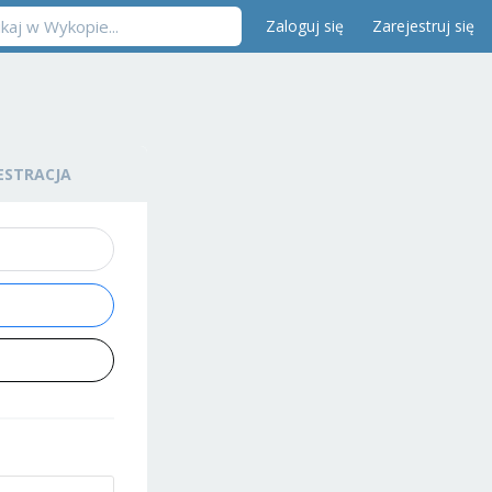
Zaloguj się
Zarejestruj się
ESTRACJA