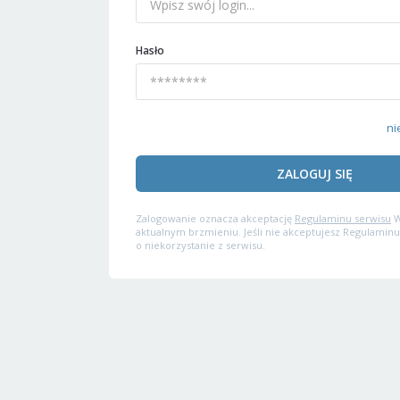
Hasło
ni
ZALOGUJ SIĘ
Zalogowanie oznacza akceptację
Regulaminu serwisu
W
aktualnym brzmieniu. Jeśli nie akceptujesz Regulaminu
o niekorzystanie z serwisu.