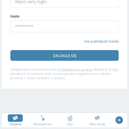
Hasło
nie pamiętam hasła
ZALOGUJ SIĘ
Zalogowanie oznacza akceptację
Regulaminu serwisu
Wykop.pl w jego
aktualnym brzmieniu. Jeśli nie akceptujesz Regulaminu w całości,
prosimy o niekorzystanie z serwisu.
Główna
Wykopalisko
Hity
Mikroblog